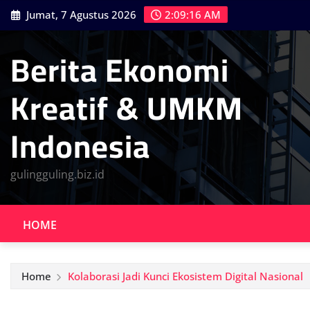
Skip
Jumat, 7 Agustus 2026
2:09:17 AM
to
content
Berita Ekonomi
Kreatif & UMKM
Indonesia
gulingguling.biz.id
HOME
Home
Kolaborasi Jadi Kunci Ekosistem Digital Nasional