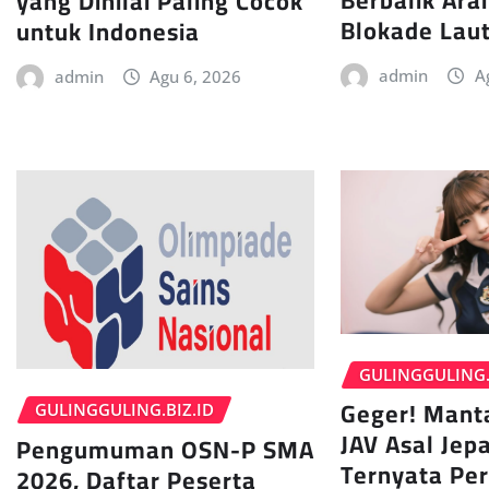
Berbalik Ara
yang Dinilai Paling Cocok
Blokade Lau
untuk Indonesia
admin
A
admin
Agu 6, 2026
GULINGGULING.
Geger! Mant
GULINGGULING.BIZ.ID
JAV Asal Jepa
Pengumuman OSN-P SMA
Ternyata Pe
2026, Daftar Peserta