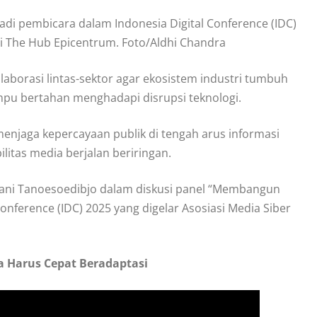
di pembicara dalam Indonesia Digital Conference (IDC)
 di The Hub Epicentrum. Foto/Aldhi Chandra
laborasi lintas-sektor agar ekosistem industri tumbuh
mpu bertahan menghadapi disrupsi teknologi.
 menjaga kepercayaan publik di tengah arus informasi
ilitas media berjalan beriringan.
iani Tanoesoedibjo dalam diskusi panel “Membangun
 Conference (IDC) 2025 yang digelar Asosiasi Media Siber
ia Harus Cepat Beradaptasi