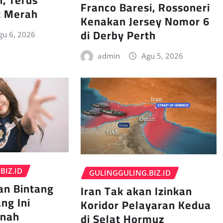
h, Terus
Franco Baresi, Rossoneri
t Merah
Kenakan Jersey Nomor 6
di Derby Perth
gu 6, 2026
admin
Agu 5, 2026
BIZ.ID
GULINGGULING.BIZ.ID
an Bintang
Iran Tak akan Izinkan
ng Ini
Koridor Pelayaran Kedua
rnah
di Selat Hormuz