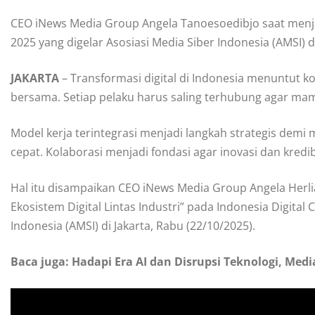
CEO iNews Media Group Angela Tanoesoedibjo saat menja
2025 yang digelar Asosiasi Media Siber Indonesia (AMSI)
JAKARTA
– Transformasi digital di Indonesia menuntut ko
bersama. Setiap pelaku harus saling terhubung agar ma
Model kerja terintegrasi menjadi langkah strategis demi
cepat. Kolaborasi menjadi fondasi agar inovasi dan kredib
Hal itu disampaikan CEO iNews Media Group Angela Herl
Ekosistem Digital Lintas Industri” pada Indonesia Digital
Indonesia (AMSI) di Jakarta, Rabu (22/10/2025).
Baca juga: Hadapi Era AI dan Disrupsi Teknologi, Med