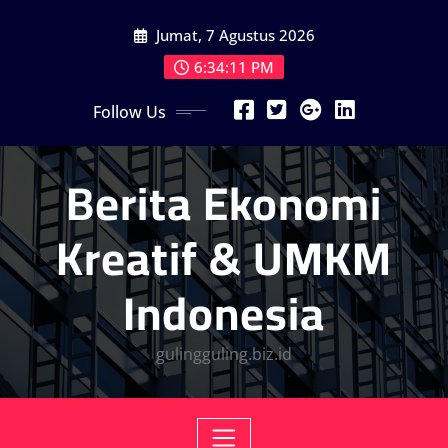
Skip
Jumat, 7 Agustus 2026
to
content
6:34:12 PM
Follow Us
Berita Ekonomi
Kreatif & UMKM
Indonesia
gulingguling.biz.id