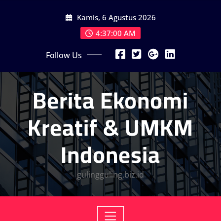
Skip
Kamis, 6 Agustus 2026
to
content
4:37:02 AM
Follow Us
Berita Ekonomi
Kreatif & UMKM
Indonesia
gulingguling.biz.id