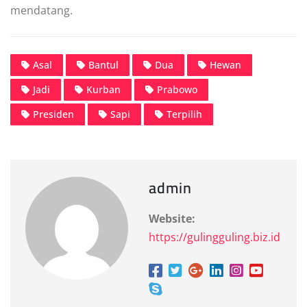
mendatang.
Asal
Bantul
Dua
Hewan
Jadi
Kurban
Prabowo
Presiden
Sapi
Terpilih
admin
Website:
https://gulingguling.biz.id