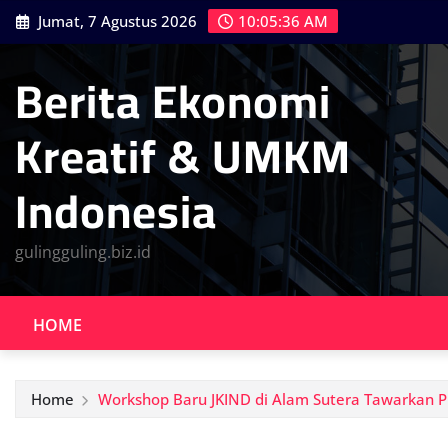
Skip
Jumat, 7 Agustus 2026
10:05:37 AM
to
content
Berita Ekonomi
Kreatif & UMKM
Indonesia
gulingguling.biz.id
HOME
Home
Workshop Baru JKIND di Alam Sutera Tawarkan P