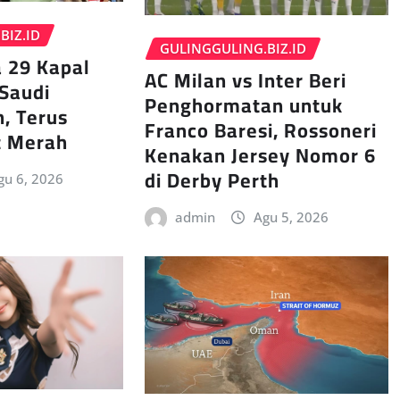
BIZ.ID
GULINGGULING.BIZ.ID
 29 Kapal
AC Milan vs Inter Beri
Saudi
Penghormatan untuk
h, Terus
Franco Baresi, Rossoneri
t Merah
Kenakan Jersey Nomor 6
di Derby Perth
gu 6, 2026
admin
Agu 5, 2026