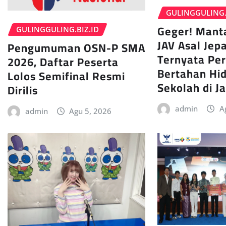
GULINGGULING.
Geger! Mant
GULINGGULING.BIZ.ID
JAV Asal Jepa
Pengumuman OSN-P SMA
Ternyata Pe
2026, Daftar Peserta
Bertahan Hi
Lolos Semifinal Resmi
Sekolah di J
Dirilis
admin
A
admin
Agu 5, 2026