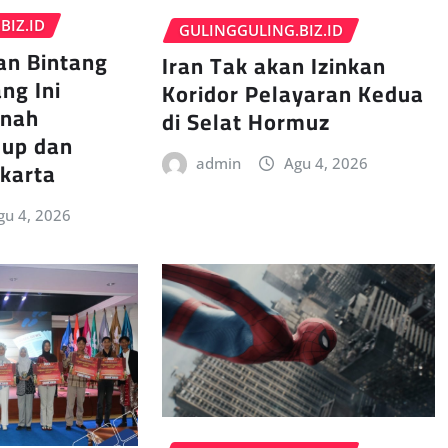
BIZ.ID
GULINGGULING.BIZ.ID
an Bintang
Iran Tak akan Izinkan
ng Ini
Koridor Pelayaran Kedua
rnah
di Selat Hormuz
dup dan
akarta
admin
Agu 4, 2026
gu 4, 2026