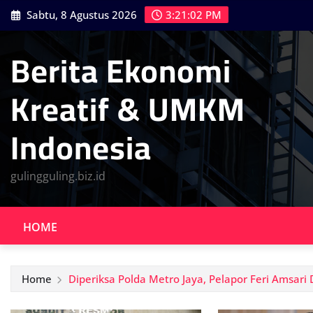
Skip
Sabtu, 8 Agustus 2026
3:21:03 PM
to
content
Berita Ekonomi
Kreatif & UMKM
Indonesia
gulingguling.biz.id
HOME
Home
Diperiksa Polda Metro Jaya, Pelapor Feri Amsari