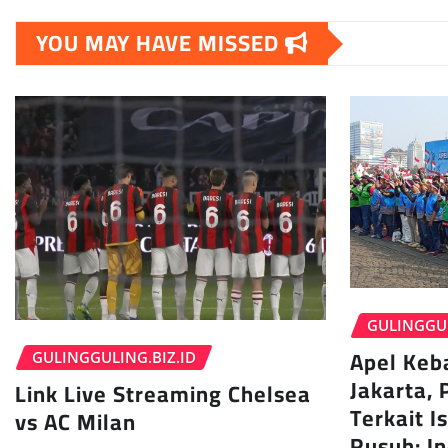
YOU MAY HAVE MISSED
GULINGGUL
Apel Keb
GULINGGULING.BIZ.ID
Jakarta, 
Link Live Streaming Chelsea
Terkait I
vs AC Milan
Rusuh: I