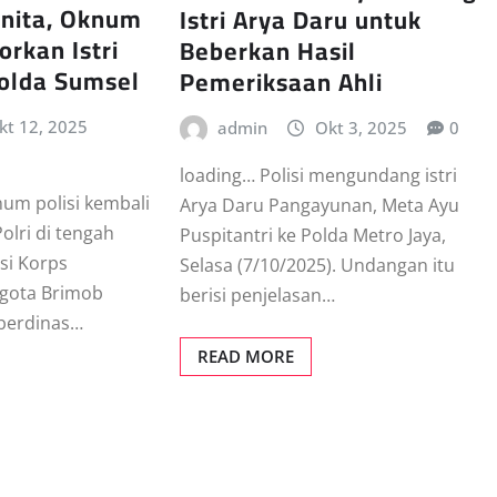
nita, Oknum
Istri Arya Daru untuk
orkan Istri
Beberkan Hasil
olda Sumsel
Pemeriksaan Ahli
kt 12, 2025
admin
Okt 3, 2025
0
loading… Polisi mengundang istri
um polisi kembali
Arya Daru Pangayunan, Meta Ayu
olri di tengah
Puspitantri ke Polda Metro Jaya,
si Korps
Selasa (7/10/2025). Undangan itu
ggota Brimob
berisi penjelasan…
berdinas…
READ MORE