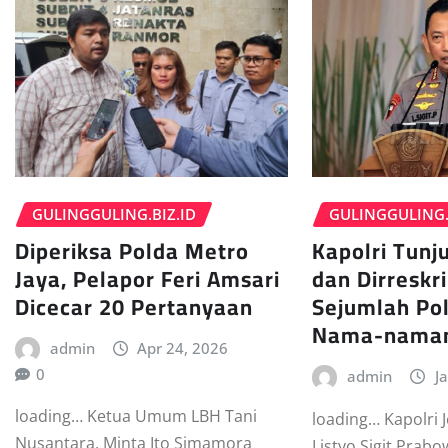
GULINGGULING.BIZ.ID
GULINGGULING.
Diperiksa Polda Metro
Kapolri Tunj
Jaya, Pelapor Feri Amsari
dan Dirreskr
Dicecar 20 Pertanyaan
Sejumlah Pol
Nama-nama
admin
Apr 24, 2026
0
admin
J
loading… Ketua Umum LBH Tani
loading… Kapolri J
Nusantara, Minta Ito Simamora
Listyo Sigit Pra