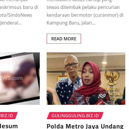
eskrimsus baru di
tewas ditembak pelaku pencurian
Foto/SindoNews
kendaraan bermotor (curanmor) di
 Jenderal…
Kampung Baru, Jalan…
READ MORE
BIZ.ID
GULINGGULING.BIZ.ID
 Mesum
Polda Metro Jaya Undang