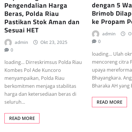
dengan 5 Wa
Pengendalian Harga
Brimob Dilap
Beras, Polda Riau
ke Propam P
Pastikan Stok Aman dan
Sesuai HET
admin
O
0
admin
Okt 23, 2025
0
loading… Ulah okn
mencoreng citra P
loading… Dirreskrimsus Polda Riau
upaya mereforma
Kombes Pol Ade Kuncoro
Bhayangkara. An
menyampaikan, Polda Riau
Bharaka AH yang 
berkomitmen menjaga stabilitas
harga dan ketersediaan beras di
seluruh…
READ MORE
READ MORE