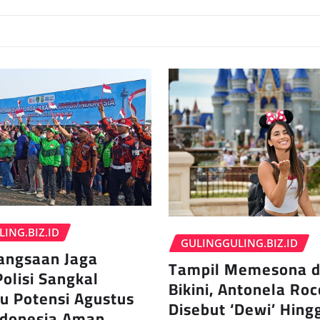
ING.BIZ.ID
GULINGGULING.BIZ.ID
angsaan Jaga
Tampil Memesona 
Polisi Sangkal
Bikini, Antonela Ro
su Potensi Agustus
Disebut ‘Dewi’ Hing
ndonesia Aman