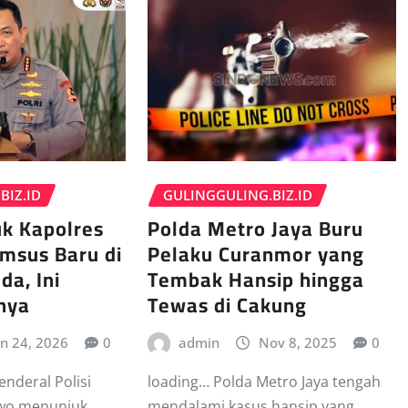
BIZ.ID
GULINGGULING.BIZ.ID
uk Kapolres
Polda Metro Jaya Buru
imsus Baru di
Pelaku Curanmor yang
da, Ini
Tembak Hansip hingga
nya
Tewas di Cakung
an 24, 2026
0
admin
Nov 8, 2025
0
enderal Polisi
loading… Polda Metro Jaya tengah
bowo menunjuk
mendalami kasus hansip yang