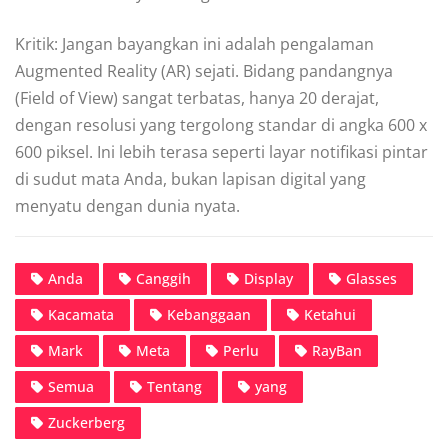
Kritik: Jangan bayangkan ini adalah pengalaman
Augmented Reality (AR) sejati. Bidang pandangnya
(Field of View) sangat terbatas, hanya 20 derajat,
dengan resolusi yang tergolong standar di angka 600 x
600 piksel. Ini lebih terasa seperti layar notifikasi pintar
di sudut mata Anda, bukan lapisan digital yang
menyatu dengan dunia nyata.
Anda
Canggih
Display
Glasses
Kacamata
Kebanggaan
Ketahui
Mark
Meta
Perlu
RayBan
Semua
Tentang
yang
Zuckerberg