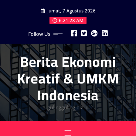
Skip
Jumat, 7 Agustus 2026
to
content
6:21:30 AM
Follow Us
Berita Ekonomi
Kreatif & UMKM
Indonesia
gulingguling.biz.id