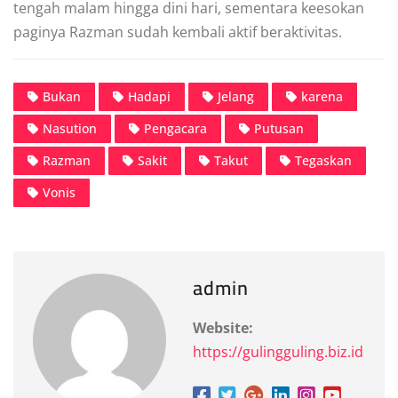
tengah malam hingga dini hari, sementara keesokan
paginya Razman sudah kembali aktif beraktivitas.
Bukan
Hadapi
Jelang
karena
Nasution
Pengacara
Putusan
Razman
Sakit
Takut
Tegaskan
Vonis
admin
Website:
https://gulingguling.biz.id