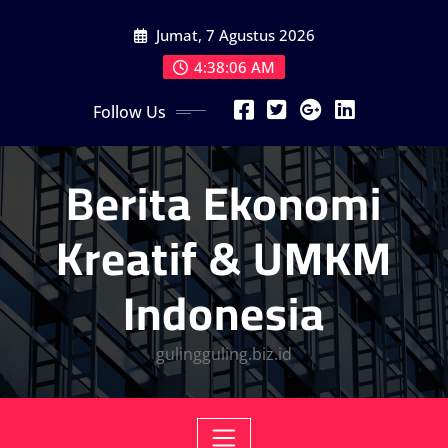
Skip
Jumat, 7 Agustus 2026
to
content
4:38:07 AM
Follow Us
Berita Ekonomi
Kreatif & UMKM
Indonesia
gulingguling.biz.id