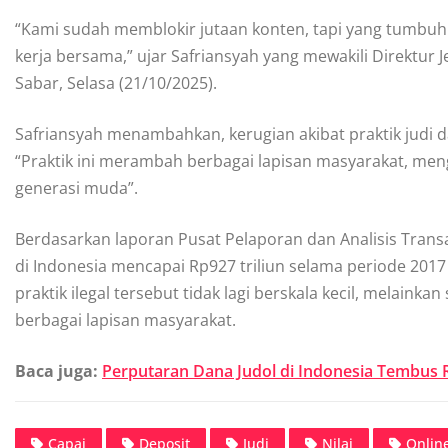
“Kami sudah memblokir jutaan konten, tapi yang tumbuh j
kerja bersama,” ujar Safriansyah yang mewakili Direktur
Sabar, Selasa (21/10/2025).
Safriansyah menambahkan, kerugian akibat praktik judi dari
“Praktik ini merambah berbagai lapisan masyarakat, m
generasi muda”.
Berdasarkan laporan Pusat Pelaporan dan Analisis Transa
di Indonesia mencapai Rp927 triliun selama periode 2017
praktik ilegal tersebut tidak lagi berskala kecil, melai
berbagai lapisan masyarakat.
Baca juga:
Perputaran Dana Judol di Indonesia Tembus 
Capai
Deposit
Judi
Nilai
Onlin