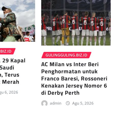
BIZ.ID
GULINGGULING.BIZ.ID
 29 Kapal
AC Milan vs Inter Beri
Saudi
Penghormatan untuk
h, Terus
Franco Baresi, Rossoneri
t Merah
Kenakan Jersey Nomor 6
di Derby Perth
gu 6, 2026
admin
Agu 5, 2026