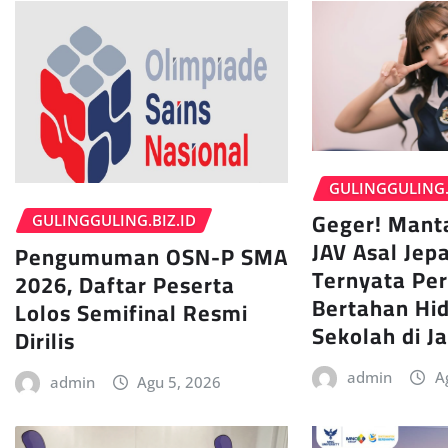
GULINGGULING.
Geger! Mant
GULINGGULING.BIZ.ID
JAV Asal Jepa
Pengumuman OSN-P SMA
Ternyata Pe
2026, Daftar Peserta
Bertahan Hi
Lolos Semifinal Resmi
Sekolah di J
Dirilis
admin
A
admin
Agu 5, 2026