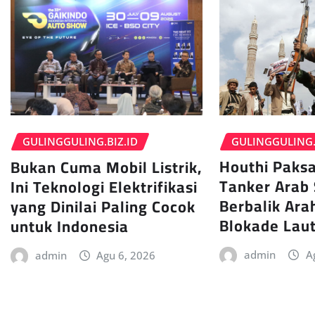
GULINGGULING.
GULINGGULING.BIZ.ID
Houthi Paksa
Bukan Cuma Mobil Listrik,
Tanker Arab 
Ini Teknologi Elektrifikasi
Berbalik Ara
yang Dinilai Paling Cocok
Blokade Lau
untuk Indonesia
admin
A
admin
Agu 6, 2026