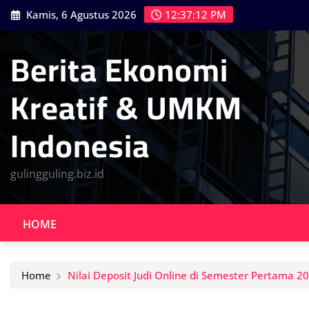
Skip
Kamis, 6 Agustus 2026
12:37:14 PM
to
content
Berita Ekonomi
Kreatif & UMKM
Indonesia
gulingguling.biz.id
HOME
Home
Nilai Deposit Judi Online di Semester Pertama 20