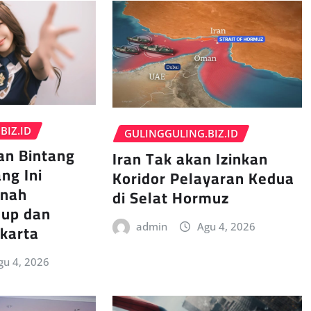
BIZ.ID
GULINGGULING.BIZ.ID
an Bintang
Iran Tak akan Izinkan
ng Ini
Koridor Pelayaran Kedua
rnah
di Selat Hormuz
dup dan
akarta
admin
Agu 4, 2026
gu 4, 2026