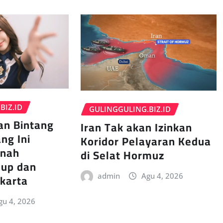
BIZ.ID
GULINGGULING.BIZ.ID
an Bintang
Iran Tak akan Izinkan
ng Ini
Koridor Pelayaran Kedua
rnah
di Selat Hormuz
dup dan
akarta
admin
Agu 4, 2026
gu 4, 2026