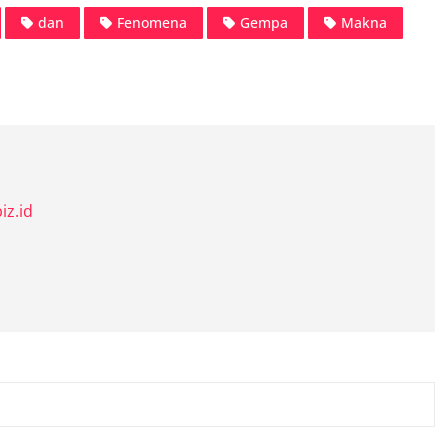
dan
Fenomena
Gempa
Makna
iz.id