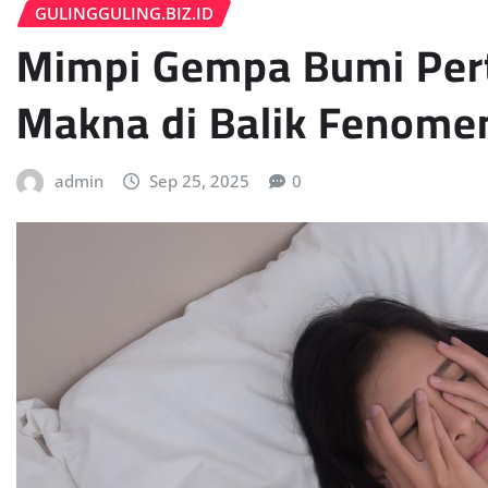
GULINGGULING.BIZ.ID
Mimpi Gempa Bumi Pert
Makna di Balik Fenome
admin
Sep 25, 2025
0