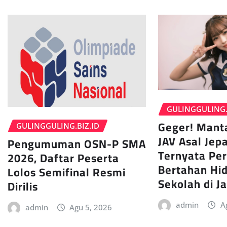
GULINGGULING.
Geger! Mant
GULINGGULING.BIZ.ID
JAV Asal Jepa
Pengumuman OSN-P SMA
Ternyata Pe
2026, Daftar Peserta
Bertahan Hi
Lolos Semifinal Resmi
Sekolah di J
Dirilis
admin
A
admin
Agu 5, 2026