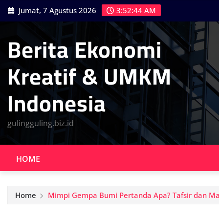
Skip
Jumat, 7 Agustus 2026
3:52:45 AM
to
content
Berita Ekonomi
Kreatif & UMKM
Indonesia
gulingguling.biz.id
HOME
Home
Mimpi Gempa Bumi Pertanda Apa? Tafsir dan M