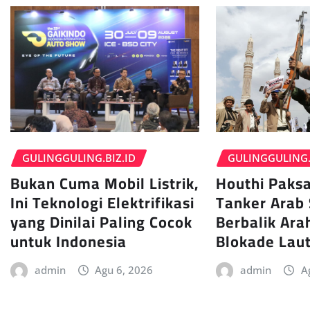
GULINGGULING.
GULINGGULING.BIZ.ID
Houthi Paksa
Bukan Cuma Mobil Listrik,
Tanker Arab 
Ini Teknologi Elektrifikasi
Berbalik Ara
yang Dinilai Paling Cocok
Blokade Lau
untuk Indonesia
admin
A
admin
Agu 6, 2026