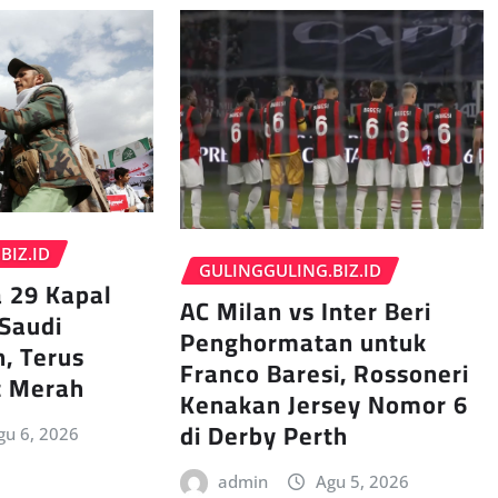
BIZ.ID
GULINGGULING.BIZ.ID
 29 Kapal
AC Milan vs Inter Beri
Saudi
Penghormatan untuk
h, Terus
Franco Baresi, Rossoneri
t Merah
Kenakan Jersey Nomor 6
di Derby Perth
gu 6, 2026
admin
Agu 5, 2026