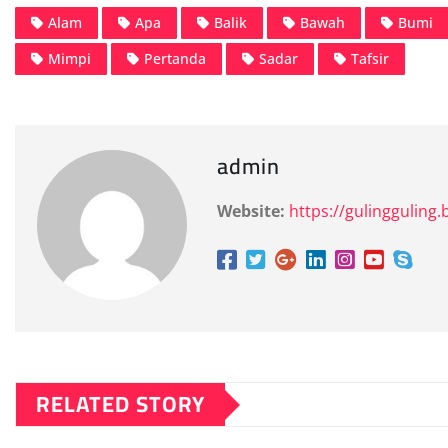
Alam
Apa
Balik
Bawah
Bumi
Mimpi
Pertanda
Sadar
Tafsir
admin
Website:
https://gulingguling.b
RELATED STORY