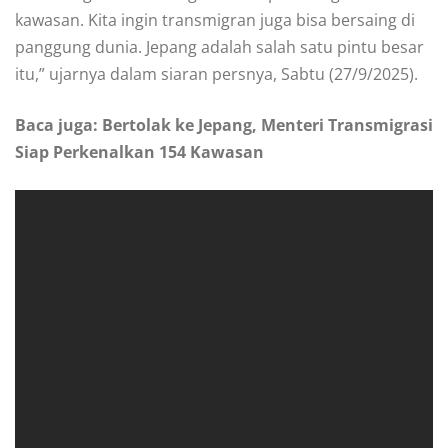
kawasan. Kita ingin transmigran juga bisa bersaing di
panggung dunia. Jepang adalah salah satu pintu besar
itu,” ujarnya dalam siaran persnya, Sabtu (27/9/2025).
Baca juga: Bertolak ke Jepang, Menteri Transmigrasi
Siap Perkenalkan 154 Kawasan