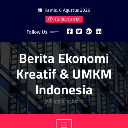
Skip
Kamis, 6 Agustus 2026
to
content
12:40:12 PM
Follow Us
Berita Ekonomi
Kreatif & UMKM
Indonesia
gulingguling.biz.id