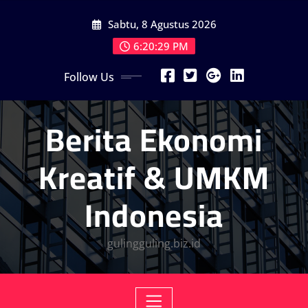
Skip
Sabtu, 8 Agustus 2026
to
content
6:20:30 PM
Follow Us
Berita Ekonomi
Kreatif & UMKM
Indonesia
gulingguling.biz.id