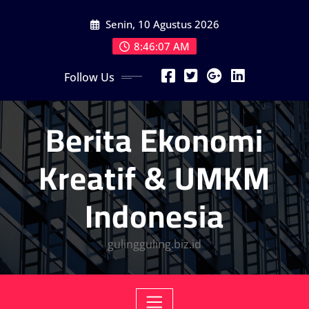
Skip
Senin, 10 Agustus 2026
to
content
8:46:09 AM
Follow Us
Berita Ekonomi
Kreatif & UMKM
Indonesia
gulingguling.biz.id