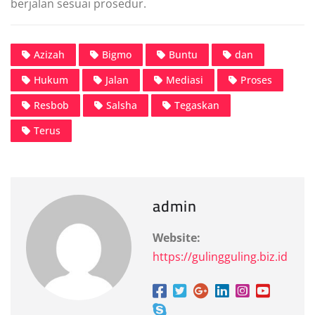
berjalan sesuai prosedur.
Azizah
Bigmo
Buntu
dan
Hukum
Jalan
Mediasi
Proses
Resbob
Salsha
Tegaskan
Terus
admin
Website:
https://gulingguling.biz.id