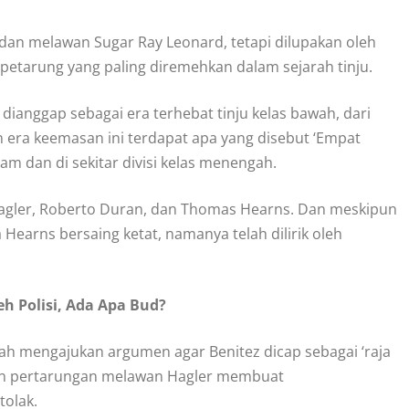
dan melawan Sugar Ray Leonard, tetapi dilupakan oleh
 petarung yang paling diremehkan dalam sejarah tinju.
as dianggap sebagai era terhebat tinju kelas bawah, dari
n era keemasan ini terdapat apa yang disebut ‘Empat
lam dan di sekitar divisi kelas menengah.
n Hagler, Roberto Duran, dan Thomas Hearns. Dan meskipun
arns bersaing ketat, namanya telah dilirik oleh
eh Polisi, Ada Apa Bud?
lah mengajukan argumen agar Benitez dicap sebagai ‘raja
n pertarungan melawan Hagler membuat
tolak.