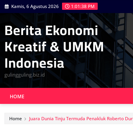
Skip
Kamis, 6 Agustus 2026
1:01:39 PM
to
content
Berita Ekonomi
Kreatif & UMKM
Indonesia
gulingguling.biz.id
HOME
Home
Juara Dunia Tinju Termuda Penakluk Roberto Du