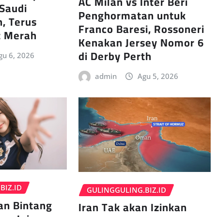
AC Milan vs Inter Beri
Saudi
Penghormatan untuk
h, Terus
Franco Baresi, Rossoneri
t Merah
Kenakan Jersey Nomor 6
di Derby Perth
gu 6, 2026
admin
Agu 5, 2026
BIZ.ID
GULINGGULING.BIZ.ID
an Bintang
Iran Tak akan Izinkan