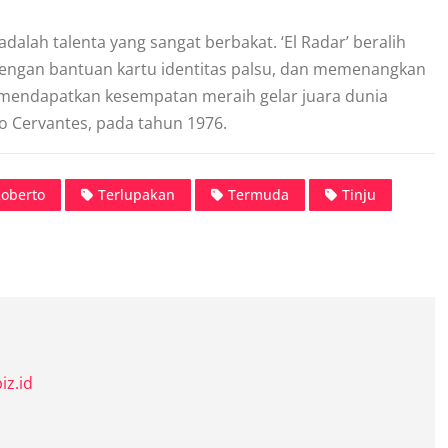
alah talenta yang sangat berbakat. ‘El Radar’ beralih
, dengan bantuan kartu identitas palsu, dan memenangkan
mendapatkan kesempatan meraih gelar juara dunia
o Cervantes, pada tahun 1976.
oberto
Terlupakan
Termuda
Tinju
iz.id