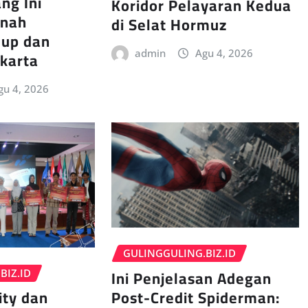
ng Ini
Koridor Pelayaran Kedua
rnah
di Selat Hormuz
dup dan
akarta
admin
Agu 4, 2026
gu 4, 2026
GULINGGULING.BIZ.ID
Ini Penjelasan Adegan
BIZ.ID
Post-Credit Spiderman:
ity dan