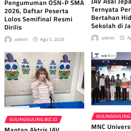
JAV Asal Jepa
Pengumuman OSN-P SMA
Ternyata Pe
2026, Daftar Peserta
Bertahan Hi
Lolos Semifinal Resmi
Sekolah di J
Dirilis
admin
A
admin
Agu 5, 2026
GULINGGULING.
GULINGGULING.BIZ.ID
MNC Univers
Mantan Aktris JAV