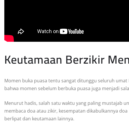
Keutamaan Berzikir Men
Momen buka puasa tentu sangat ditunggu seluruh umat
bahwa momen sebelum berbuka puasa juga menjadi salah
Menurut hadis, salah satu waktu yang paling mustajab 
membaca doa atau zikir, kesempatan dikabulkannya doa 
berlipat dan keutamaan lainnya.