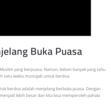
jelang Buka Puasa
 Muslim yang berpuasa. Namun, belum banyak yang tahu
 satu waktu mustajab untuk berdoa.
untuk berdoa adalah menjelang berbuka puasa. Dengan
menjadi lebih besar dan kita bisa memperoleh pahala