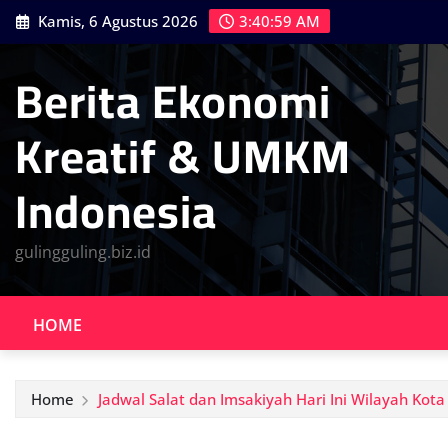
Skip
Kamis, 6 Agustus 2026
3:41:01 AM
to
content
Berita Ekonomi
Kreatif & UMKM
Indonesia
gulingguling.biz.id
HOME
Home
Jadwal Salat dan Imsakiyah Hari Ini Wilayah Kot