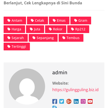
Berlanjut, Cek Lengkapnya di Sini Bunda
Antam
Cetak
Emas
Gram
Harga
Juta
Rekor
Rp212
Sejarah
Sepanjang
Tembus
Tertinggi
admin
Website:
https://gulingguling.biz.id