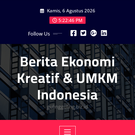
Skip
Kamis, 6 Agustus 2026
to
content
5:22:48 PM
Follow Us
Berita Ekonomi
Kreatif & UMKM
Indonesia
gulingguling.biz.id