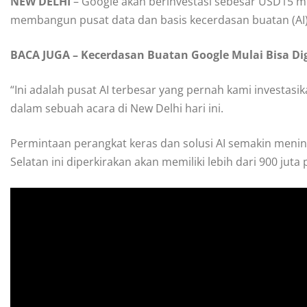
NEW DELHI
– Google akan berinvestasi sebesar USD15 mil
membangun pusat data dan basis kecerdasan buatan (AI) 
BACA JUGA – Kecerdasan Buatan Google Mulai Bisa D
“Ini adalah pusat AI terbesar yang pernah kami investasi
dalam sebuah acara di New Delhi hari ini.
Permintaan perangkat keras dan solusi AI semakin meningk
Selatan ini diperkirakan akan memiliki lebih dari 900 juta