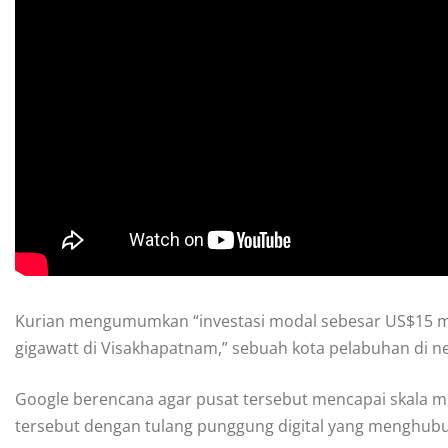
Kurian mengumumkan “investasi modal sebesar US$15 mil
gigawatt di Visakhapatnam,” sebuah kota pelabuhan di n
Google berencana agar pusat tersebut mencapai skala 
tersebut dengan tulang punggung digital yang menghubu