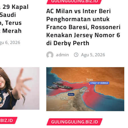
GULINGGULING.BIZ.ID
 29 Kapal
AC Milan vs Inter Beri
Saudi
Penghormatan untuk
h, Terus
Franco Baresi, Rossoneri
t Merah
Kenakan Jersey Nomor 6
di Derby Perth
gu 6, 2026
admin
Agu 5, 2026
BIZ.ID
GULINGGULING.BIZ.ID