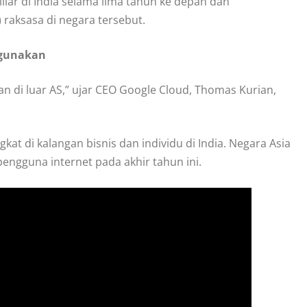
iar di India selama lima tahun ke depan dan
raksasa di negara tersebut.
igunakan
kan di luar AS,” ujar CEO Google Cloud, Thomas Kurian,
at di kalangan bisnis dan individu di India. Negara Asia
 pengguna internet pada akhir tahun ini.