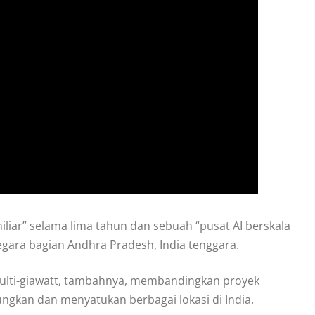
iar” selama lima tahun dan sebuah “pusat AI berskala
egara bagian Andhra Pradesh, India tenggara.
multi-giawatt, tambahnya, membandingkan proyek
ngkan dan menyatukan berbagai lokasi di India.