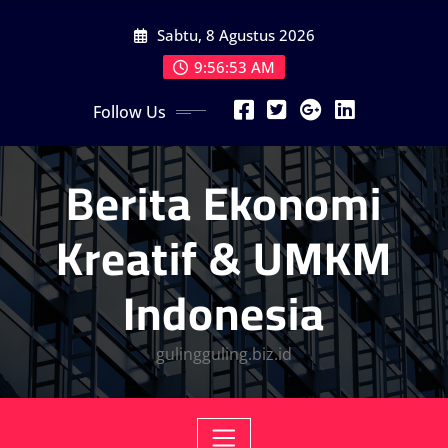
Skip
Sabtu, 8 Agustus 2026
to
content
9:56:55 AM
Follow Us
Berita Ekonomi
Kreatif & UMKM
Indonesia
gulingguling.biz.id