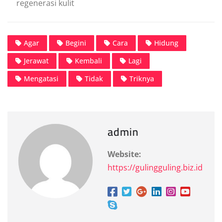
regenerasi kulit
Agar
Begini
Cara
Hidung
Jerawat
Kembali
Lagi
Mengatasi
Tidak
Triknya
admin
Website:
https://gulingguling.biz.id