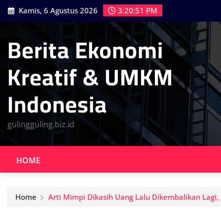
Skip
Kamis, 6 Agustus 2026
3:20:53 PM
to
content
Berita Ekonomi
Kreatif & UMKM
Indonesia
gulingguling.biz.id
HOME
Home
Arti Mimpi Dikasih Uang Lalu Dikembalikan Lagi,