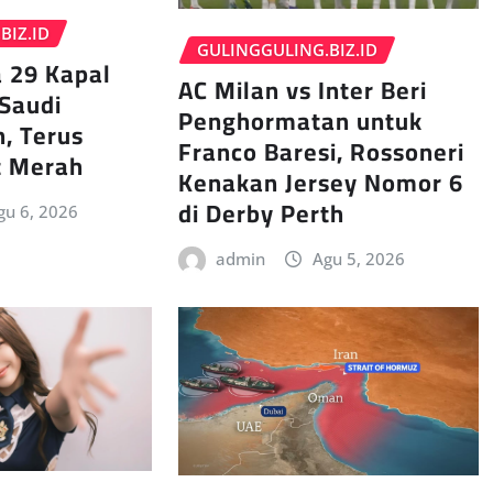
BIZ.ID
GULINGGULING.BIZ.ID
 29 Kapal
AC Milan vs Inter Beri
Saudi
Penghormatan untuk
h, Terus
Franco Baresi, Rossoneri
t Merah
Kenakan Jersey Nomor 6
di Derby Perth
gu 6, 2026
admin
Agu 5, 2026