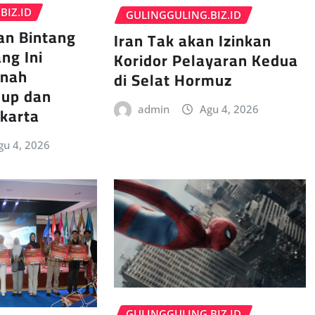
BIZ.ID
GULINGGULING.BIZ.ID
an Bintang
Iran Tak akan Izinkan
ng Ini
Koridor Pelayaran Kedua
rnah
di Selat Hormuz
dup dan
akarta
admin
Agu 4, 2026
gu 4, 2026
GULINGGULING.BIZ.ID