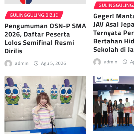
GULINGGULING.
Geger! Mant
GULINGGULING.BIZ.ID
JAV Asal Jepa
Pengumuman OSN-P SMA
Ternyata Pe
2026, Daftar Peserta
Bertahan Hi
Lolos Semifinal Resmi
Sekolah di J
Dirilis
admin
A
admin
Agu 5, 2026