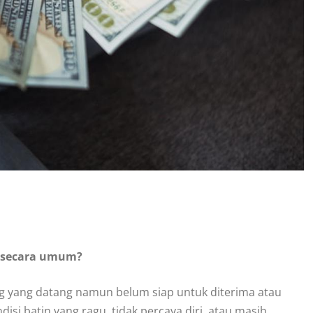
gi secara umum?
 yang datang namun belum siap untuk diterima atau
si batin yang ragu, tidak percaya diri, atau masih