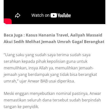
Baca Juga : Kasus Hanania Travel, Aaliyah Massaid
Akui Sedih Melihat Jemaah Umrah Gagal Berangkat
“Uang saku yang sudah saya terima sudah saya
serahkan kepada pihak kepolisian guna untuk
memulihkan, insya Allah ya, memulihkan jemaah-
jemaah yang berdampak yang tidak bisa berangkat
umrah,” ujar Anwar BAB usai diperiksa.
Meski enggan menyebutkan nominal pastinya, Anwar
memastikan seluruh dana tersebut sudah berpindah
tangan ke penyidik.