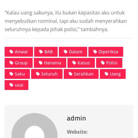
“Kalau uang sakunya, itu bukan kapasitas aku untuk
menyebutkan nominal, tapi aku sudah menyerahkan
seluruhnya kepada pihak polisi,” tambahnya.
Anwar
BAB
Dalam
Diperiksa
Group
Hanania
Kasus
Polisi
Saku
Seluruh
Serahkan
Uang
usai
admin
Website: