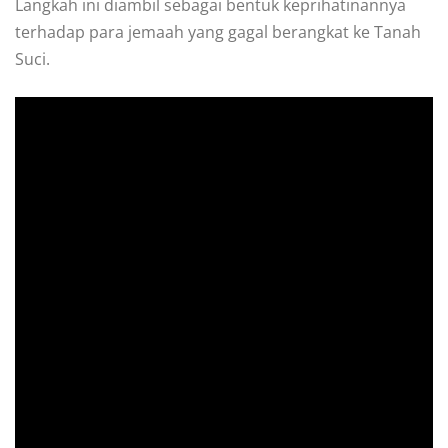
Langkah ini diambil sebagai bentuk keprihatinannya
terhadap para jemaah yang gagal berangkat ke Tanah
Suci.