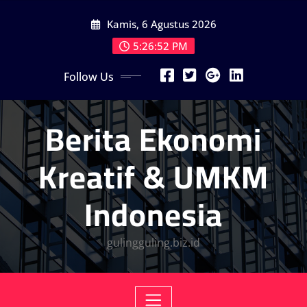
Skip
Kamis, 6 Agustus 2026
to
content
5:26:54 PM
Follow Us
Berita Ekonomi
Kreatif & UMKM
Indonesia
gulingguling.biz.id