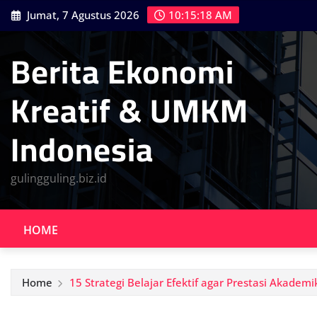
Skip
Jumat, 7 Agustus 2026
10:15:19 AM
to
content
Berita Ekonomi
Kreatif & UMKM
Indonesia
gulingguling.biz.id
HOME
Home
15 Strategi Belajar Efektif agar Prestasi Akademi