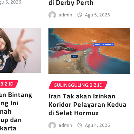
di Derby Perth
gu 6, 2026
admin
Agu 5, 2026
BIZ.ID
GULINGGULING.BIZ.ID
an Bintang
Iran Tak akan Izinkan
ng Ini
Koridor Pelayaran Kedua
rnah
di Selat Hormuz
dup dan
akarta
admin
Agu 4, 2026