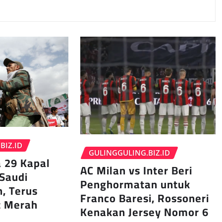
BIZ.ID
GULINGGULING.BIZ.ID
 29 Kapal
AC Milan vs Inter Beri
Saudi
Penghormatan untuk
h, Terus
Franco Baresi, Rossoneri
t Merah
Kenakan Jersey Nomor 6