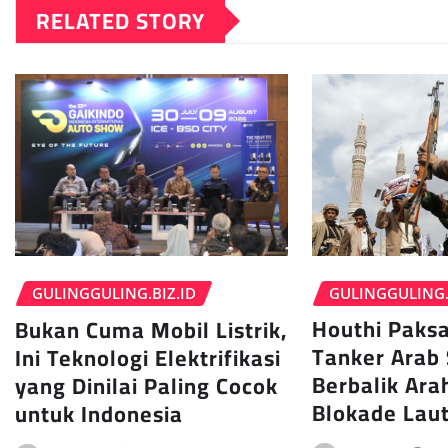
RELATED STORY
GULINGGULING.
GULINGGULING.BIZ.ID
Houthi Paksa
Bukan Cuma Mobil Listrik,
Tanker Arab 
Ini Teknologi Elektrifikasi
Berbalik Ara
yang Dinilai Paling Cocok
Blokade Lau
untuk Indonesia