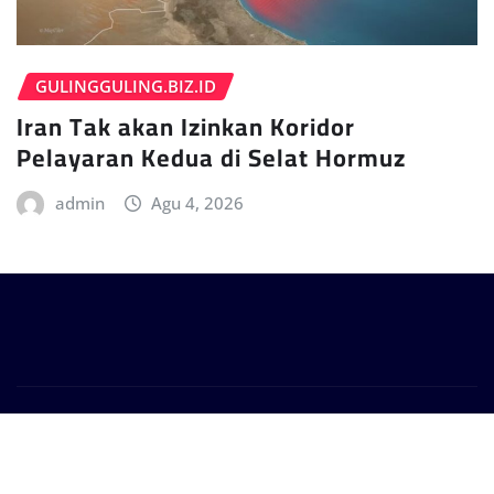
GULINGGULING.BIZ.ID
Iran Tak akan Izinkan Koridor
Pelayaran Kedua di Selat Hormuz
admin
Agu 4, 2026
Copyright © 2024 | Powered by
WordPress
|
Provo
News
by
ThemeArile