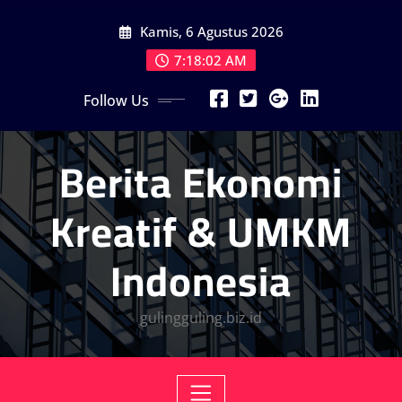
Skip
Kamis, 6 Agustus 2026
to
content
7:18:02 AM
Follow Us
Berita Ekonomi
Kreatif & UMKM
Indonesia
gulingguling.biz.id