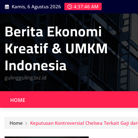
Skip
Kamis, 6 Agustus 2026
4:37:47 AM
to
content
Berita Ekonomi
Kreatif & UMKM
Indonesia
gulingguling.biz.id
HOME
Home
Keputusan Kontroversial Chelsea Terkait Gaji da