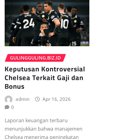
GULINGGULING.BIZ.ID
Keputusan Kontroversial
Chelsea Terkait Gaji dan
Bonus
admin
Apr 16, 2026
0
Laporan keuangan terbaru
menunjukkan bahwa manajemen
Chelsea menerima peningkatan