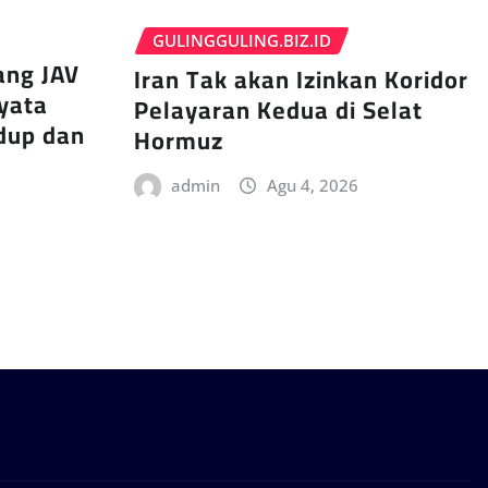
GULINGGULING.BIZ.ID
ang JAV
Iran Tak akan Izinkan Koridor
nyata
Pelayaran Kedua di Selat
dup dan
Hormuz
admin
Agu 4, 2026