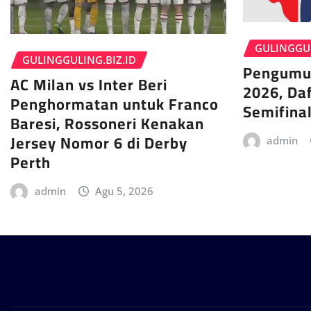
GULINGGUL
GULINGGULING.BIZ.ID
Pengumu
AC Milan vs Inter Beri
2026, Daf
Penghormatan untuk Franco
Semifinal
Baresi, Rossoneri Kenakan
Jersey Nomor 6 di Derby
admin
Perth
admin
Agu 5, 2026