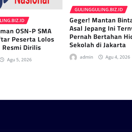
GULINGGULING.BIZ.ID
Geger! Mantan Bint
ING.BIZ.ID
Asal Jepang Ini Ter
man OSN-P SMA
Pernah Bertahan Hi
tar Peserta Lolos
Sekolah di Jakarta
 Resmi Dirilis
admin
Agu 4, 2026
Agu 5, 2026